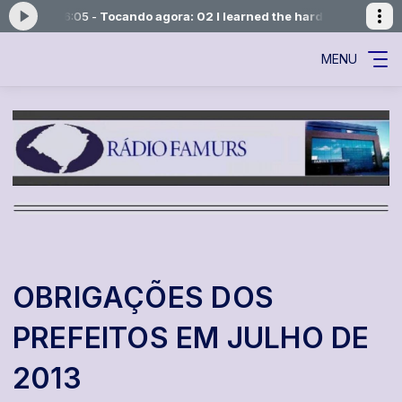
05 às 16:05 -
Tocando agora: 02 I learned the hard way
PRODUÇÃO DA
MENU
OBRIGAÇÕES DOS
PREFEITOS EM JULHO DE
2013