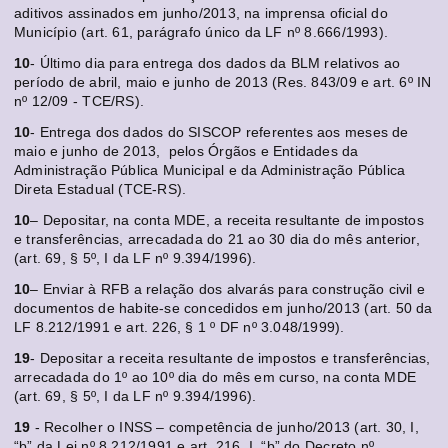
aditivos assinados em junho/2013, na imprensa oficial do
Município (art. 61, parágrafo único da LF nº 8.666/1993).
10
- Último dia para entrega dos dados da BLM relativos ao
período de abril, maio e junho de 2013 (Res. 843/09 e art. 6º IN
nº 12/09 - TCE/RS).
10
- Entrega dos dados do SISCOP referentes aos meses de
maio e junho de 2013, pelos Órgãos e Entidades da
Administração Pública Municipal e da Administração Pública
Direta Estadual (TCE-RS).
10
– Depositar, na conta MDE, a receita resultante de impostos
e transferências, arrecadada do 21 ao 30 dia do mês anterior,
(art. 69, § 5º, I da LF nº 9.394/1996).
10
– Enviar à RFB a relação dos alvarás para construção civil e
documentos de habite-se concedidos em junho/2013 (art. 50 da
LF 8.212/1991 e art. 226, § 1 º DF nº 3.048/1999).
19
- Depositar a receita resultante de impostos e transferências,
arrecadada do 1º ao 10º dia do mês em curso, na conta MDE
(art. 69, § 5º, I da LF nº 9.394/1996).
19
- Recolher o INSS – competência de junho/2013 (art. 30, I,
“b” da Lei nº 8.212/1991 e art. 216, I, “b” do Decreto nº