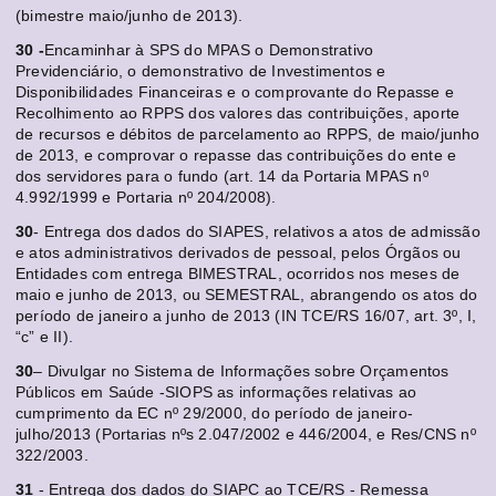
(bimestre maio/junho de 2013).
30 -
Encaminhar à SPS do MPAS o Demonstrativo
Previdenciário, o demonstrativo de Investimentos e
Disponibilidades Financeiras e o comprovante do Repasse e
Recolhimento ao RPPS dos valores das contribuições, aporte
de recursos e débitos de parcelamento ao RPPS, de maio/junho
de 2013, e comprovar o repasse das contribuições do ente e
dos servidores para o fundo (art. 14 da Portaria MPAS nº
4.992/1999 e Portaria nº 204/2008).
30
- Entrega dos dados do SIAPES, relativos a atos de admissão
e atos administrativos derivados de pessoal, pelos Órgãos ou
Entidades com entrega BIMESTRAL, ocorridos nos meses de
maio e junho de 2013, ou SEMESTRAL, abrangendo os atos do
período de janeiro a junho de 2013 (IN TCE/RS 16/07, art. 3º, I,
“c” e II).
30
– Divulgar no Sistema de Informações sobre Orçamentos
Públicos em Saúde -SIOPS as informações relativas ao
cumprimento da EC nº 29/2000, do período de janeiro-
julho/2013 (Portarias nºs 2.047/2002 e 446/2004, e Res/CNS nº
322/2003.
31
- Entrega dos dados do SIAPC ao TCE/RS - Remessa