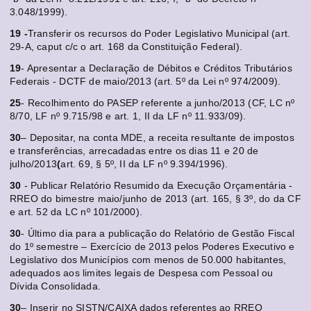
3.048/1999).
19 -
Transferir os recursos do Poder Legislativo Municipal (art.
29-A, caput c/c o art. 168 da Constituição Federal).
19
- Apresentar a Declaração de Débitos e Créditos Tributários
Federais - DCTF de maio/2013 (art. 5º da Lei nº 974/2009).
25
- Recolhimento do PASEP referente a junho/2013 (CF, LC nº
8/70, LF nº 9.715/98 e art. 1, II da LF nº 11.933/09).
30
– Depositar, na conta MDE, a receita resultante de impostos
e transferências, arrecadadas entre os dias 11 e 20 de
julho/2013
(
art. 69, § 5º, II da LF nº 9.394/1996).
30
- Publicar Relatório Resumido da Execução Orçamentária -
RREO do bimestre maio/junho de 2013 (art. 165, § 3º, do da CF
e art. 52 da LC nº 101/2000).
30
- Último dia para a publicação do Relatório de Gestão Fiscal
do 1º semestre – Exercício de 2013 pelos Poderes Executivo e
Legislativo dos Municípios com menos de 50.000 habitantes,
adequados aos limites legais de Despesa com Pessoal ou
Dívida Consolidada.
30
– Inserir no SISTN/CAIXA dados referentes ao RREO