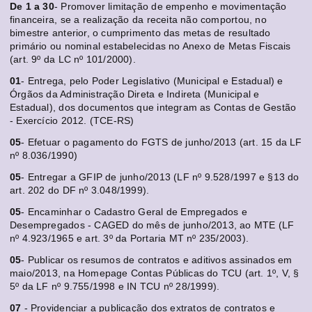
De 1 a 30
- Promover limitação de empenho e movimentação
financeira, se a realização da receita não comportou, no
bimestre anterior, o cumprimento das metas de resultado
primário ou nominal estabelecidas no Anexo de Metas Fiscais
(art. 9º da LC nº 101/2000).
01
- Entrega, pelo Poder Legislativo (Municipal e Estadual) e
Órgãos da Administração Direta e Indireta (Municipal e
Estadual), dos documentos que integram as Contas de Gestão
- Exercício 2012. (TCE-RS)
05
- Efetuar o pagamento do FGTS de junho/2013 (art. 15 da LF
nº 8.036/1990)
05
- Entregar a GFIP de junho/2013 (LF nº 9.528/1997 e §13 do
art. 202 do DF nº 3.048/1999).
05
- Encaminhar o Cadastro Geral de Empregados e
Desempregados - CAGED do mês de junho/2013, ao MTE (LF
nº 4.923/1965 e art. 3º da Portaria MT nº 235/2003).
05
- Publicar os resumos de contratos e aditivos assinados em
maio/2013, na Homepage Contas Públicas do TCU (art. 1º, V, §
5º da LF nº 9.755/1998 e IN TCU nº 28/1999).
07
- Providenciar a publicação dos extratos de contratos e