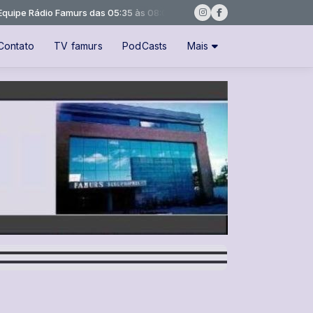
Rádio Famurs das 05:35 às 08:05 -
Tocando agora: NOTÍCIAS VALDIR
Contato
TV famurs
PodCasts
Mais